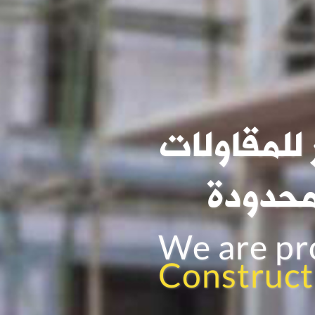
ياسر للمقاولات
مة المحدودة
We are provid
Construction
s